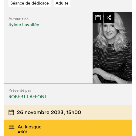
Séance de dédicace
Adulte
Auteur·rice
Sylvie Lavallée
Présenté par
ROBERT LAFFONT
26 novembre 2023,
15h00
Au kiosque
#601