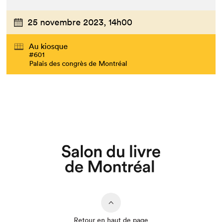
25 novembre 2023,
14h00
Au kiosque
#601
Palais des congrès de Montréal
Que cherchez-vous?
Retour en haut de page