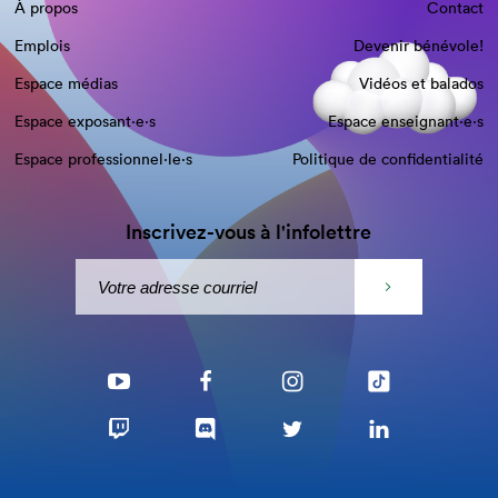
À propos
Contact
Emplois
Devenir bénévole!
Espace médias
Vidéos et balados
Espace exposant·e⋅s
Espace enseignant·e⋅s
Espace professionnel·le⋅s
Politique de confidentialité
Inscrivez-vous à l'infolettre