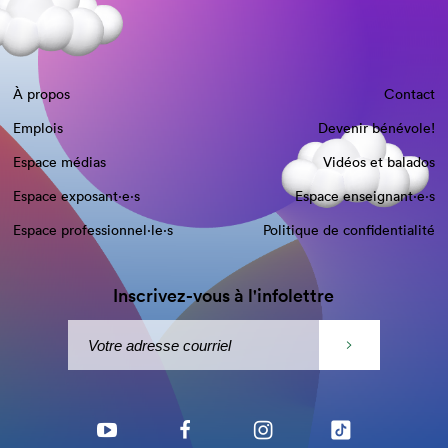
À propos
Contact
Emplois
Devenir bénévole!
Espace médias
Vidéos et balados
Espace exposant·e⋅s
Espace enseignant·e⋅s
Espace professionnel·le⋅s
Politique de confidentialité
Inscrivez-vous à l'infolettre