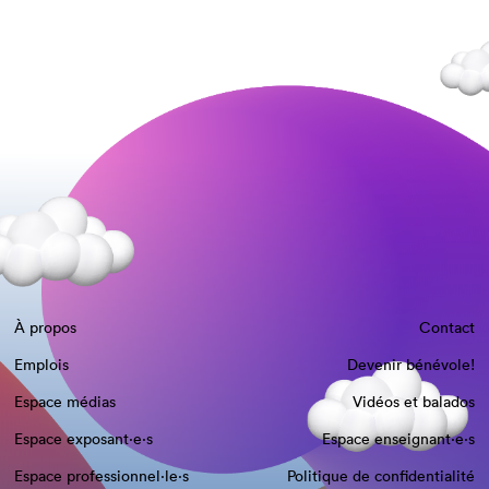
À propos
Contact
Emplois
Devenir bénévole!
Espace médias
Vidéos et balados
Espace exposant·e⋅s
Espace enseignant·e⋅s
Espace professionnel·le⋅s
Politique de confidentialité