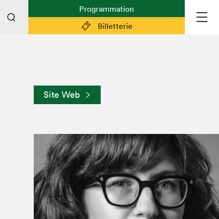
Programmation
Billetterie
Liens pratiques
Plan du Salon
Site Web
Préparer sa visite
Partenaires
Espace médias
Espace exposant·e·s
Espace enseignant·e·s
Espace participant⋅e⋅s
Espace Salon dans la ville
Espace bénévoles
Devenir bénévole