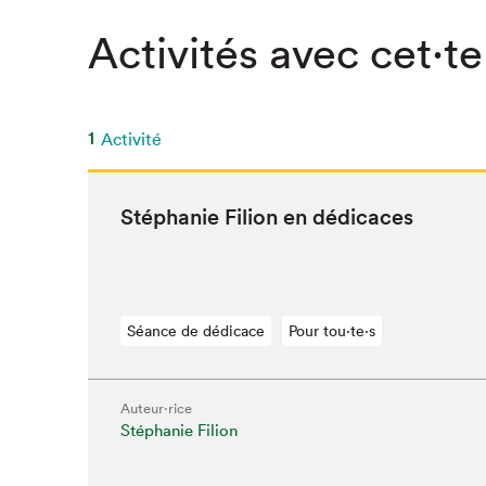
Activités avec cet·te
1
Activité
Stéphanie Fil­ion en dédicaces
Séance de dédicace
Pour tou⋅te⋅s
Auteur·rice
Que cher
Stéphanie Filion