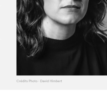
À propos du Salon
Liste des exposant·e·s
Liste des auteur·rice·s
Crédits Photo - David Himbert