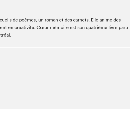
Espace ado | Lis-moi MTL
Espace des tout-petits
recueils de poèmes, un roman et des carnets. Elle anime des
Espace Radio-Canada
ment en créativité. Cœur mémoire est son quatrième livre paru
La cabane à culture
tréal.
La Maison des libraires
Le Salon dans ta classe
Liseur Public
Matinées scolaires Hydro-Québec
Narra
Vitrine du Festival littéraire international Metropolis
bleu au SLM