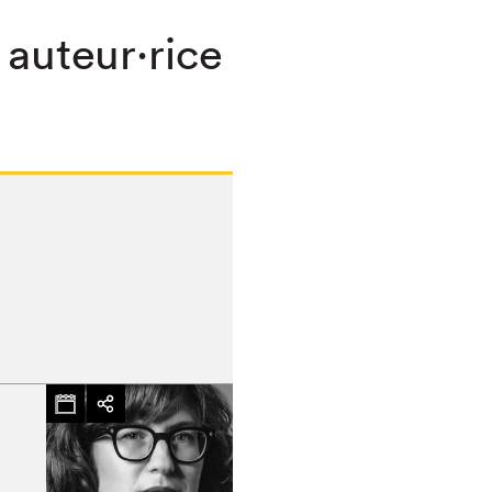
 auteur·rice
chez-vous?