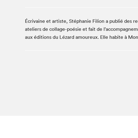
Café La Presse
Espace Côte-des-Neiges
Écrivaine et artiste, Stéphanie Filion a publié des 
Espace jeunesse présenté par Desjardins
ateliers de collage-poésie et fait de l’accompagne
Espace Zines
aux éditions du Lézard amoureux. Elle habite à Mon
La lecture en cadeau
Le grand jeu de lecture à voix haute du Salon du livre
de Montréal
Lettres québécoises au Salon
Louisiane enracinée et branchée
Mur des illustrateur·rice·s
SLM PRO
Zone Manga