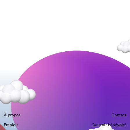
À propos
Contact
Emplois
Devenir bénévole!