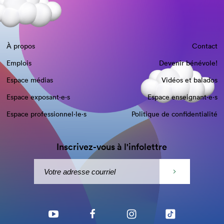
À propos
Contact
Emplois
Devenir bénévole!
Espace médias
Vidéos et balados
Espace exposant·e⋅s
Espace enseignant·e⋅s
Espace professionnel·le⋅s
Politique de confidentialité
Inscrivez-vous à l'infolettre