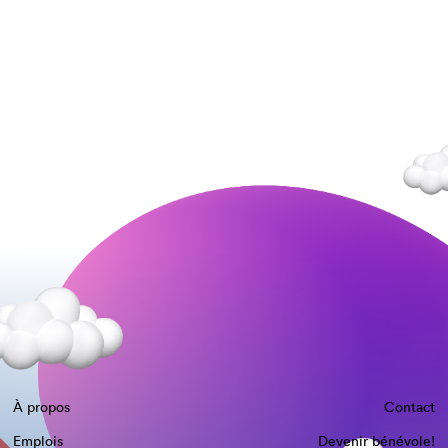
À propos
Contact
Emplois
Devenir bénévole!