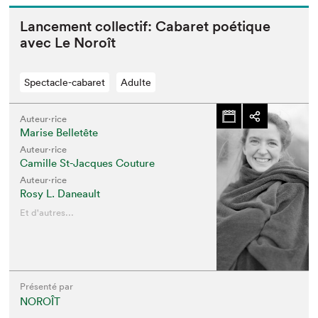
Lance­ment col­lec­tif: Cabaret poé­tique
avec Le Noroît
Spectacle-cabaret
Adulte
Auteur·rice
Marise Belletête
Auteur·rice
Camille St-Jacques Couture
Auteur·rice
Rosy L. Daneault
Et d'autres...
Présenté par
NOROÎT