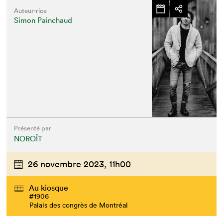
Auteur·rice
Simon Painchaud
Présenté par
NOROÎT
26 novembre 2023,
11h00
Au kiosque
#1906
Palais des congrès de Montréal