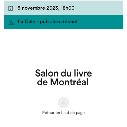
15 novembre 2023,
18h00
La Cale - pub zéro déchet
Que cherchez-vous?
Retour en haut de page