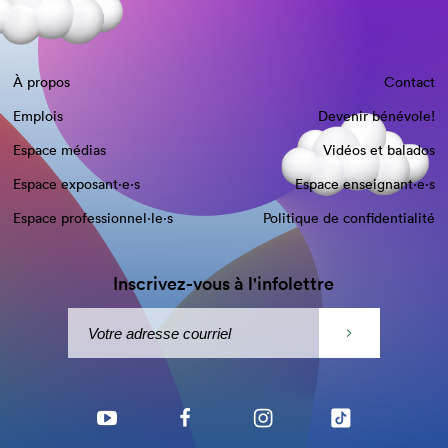
À propos
Contact
Emplois
Devenir bénévole!
Espace médias
Vidéos et balados
Espace exposant·e⋅s
Espace enseignant·e⋅s
Espace professionnel·le⋅s
Politique de confidentialité
Inscrivez-vous à l'infolettre