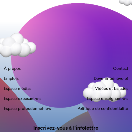
À propos
Contact
Emplois
Devenir bénévole!
Espace médias
Vidéos et balados
Espace exposant·e⋅s
Espace enseignant·e⋅s
Espace professionnel·le⋅s
Politique de confidentialité
Inscrivez-vous à l'infolettre