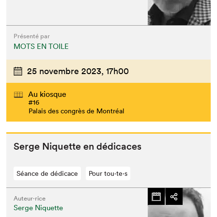
Présenté par
MOTS EN TOILE
25 novembre 2023,
17h00
Au kiosque
#16
Palais des congrès de Montréal
Serge Niquette en dédicaces
Séance de dédicace
Pour tou⋅te⋅s
Auteur·rice
Serge Niquette