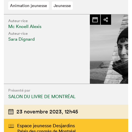
Animation jeunesse
Jeunesse
Auteur·rice
Mc Knoell Alexis
Auteur·rice
Sara Dignard
Présenté par
SALON DU LIVRE DE MONTRÉAL
23 novembre 2023,
12h45
Espace jeunesse Desjardins
Palais des congrès de Montréal