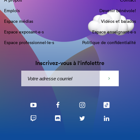
À propos
Contact
Emplois
Devenir bénévole!
Espace médias
Vidéos et balados
Espace exposant·e⋅s
Espace enseignant·e⋅s
Espace professionnel·le⋅s
Politique de confidentialité
Inscrivez-vous à l'infolettre