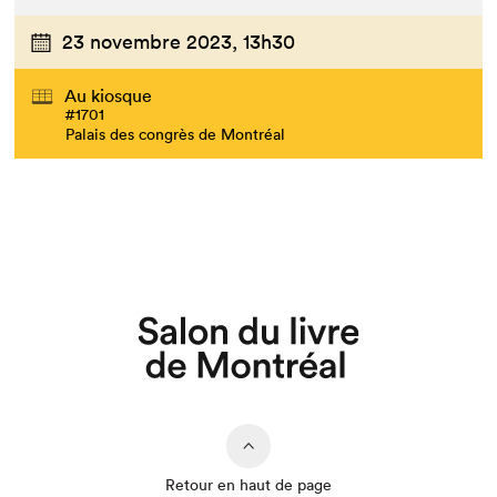
23 novembre 2023,
13h30
Au kiosque
#1701
Palais des congrès de Montréal
Que cherchez-vous?
Retour en haut de page