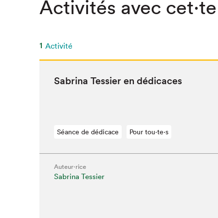
Activités avec cet·te
1
Activité
Sab­ri­na Tessier en dédicaces
Séance de dédicace
Pour tou⋅te⋅s
Auteur·rice
Sabrina Tessier
Que cher