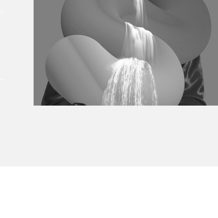
À propos du Salon
Liste des exposant·e·s
Liste des auteur·rice·s