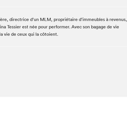
Espace ado | Lis-moi MTL
Espace des tout-petits
ière, directrice d’un MLM, propriétaire d’immeubles à revenus,
Espace Radio-Canada
na Tessier est née pour performer. Avec son bagage de vie
La cabane à culture
a vie de ceux qui la côtoient.
La Maison des libraires
Le Salon dans ta classe
Liseur Public
Matinées scolaires Hydro-Québec
Narra
Vitrine du Festival littéraire international Metropolis
bleu au SLM