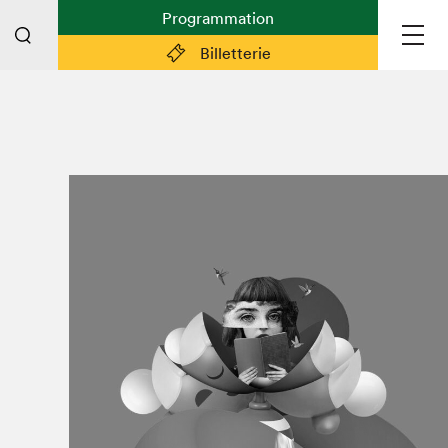
Programmation
Billetterie
Liens pratiques
Plan du Salon
Préparer sa visite
Partenaires
Espace médias
Espace exposant·e·s
Espace enseignant·e·s
Espace participant⋅e⋅s
Espace Salon dans la ville
Espace bénévoles
Devenir bénévole