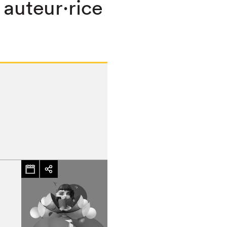
 auteur·rice
chez-vous?