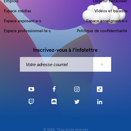
Emplois
Devenir bénévole!
Espace médias
Vidéos et balados
Espace exposant·e⋅s
Espace enseignant·e⋅s
Espace professionnel·le⋅s
Politique de confidentialité
Inscrivez-vous à l'infolettre
© 2026 - Tous droits réservés