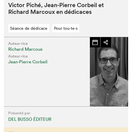
Vic­tor Piché, Jean-Pierre Cor­beil et
Richard Mar­coux en dédicaces
Séance de dédicace
Pour tou⋅te⋅s
Auteur·rice
Richard Marcoux
Auteur·rice
Jean-Pierre Corbeil
Présenté par
DEL BUSSO ÉDITEUR