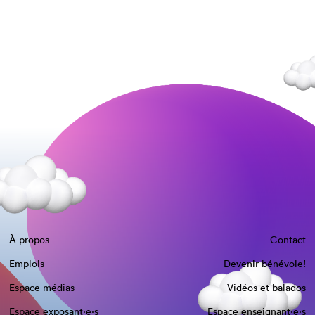
À propos
Contact
Emplois
Devenir bénévole!
Espace médias
Vidéos et balados
Espace exposant·e⋅s
Espace enseignant·e⋅s