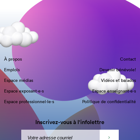
À propos
Contact
Emplois
Devenir bénévole!
Espace médias
Vidéos et balados
Espace exposant·e⋅s
Espace enseignant·e⋅s
Espace professionnel·le⋅s
Politique de confidentialité
Inscrivez-vous à l'infolettre