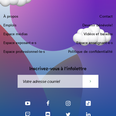
À propos
Contact
Emplois
Devenir bénévole!
Espace médias
Vidéos et balados
Espace exposant·e⋅s
Espace enseignant·e⋅s
Espace professionnel·le⋅s
Politique de confidentialité
Inscrivez-vous à l'infolettre