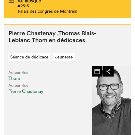
Au kiosque
#2513
Palais des congrès de Montréal
Pierre Chas­te­nay
‚
Thomas Blais-
Leblanc Thom en dédicaces
Séance de dédicace
Jeunesse
Auteur·rice
Thom
Auteur·rice
Pierre Chastenay