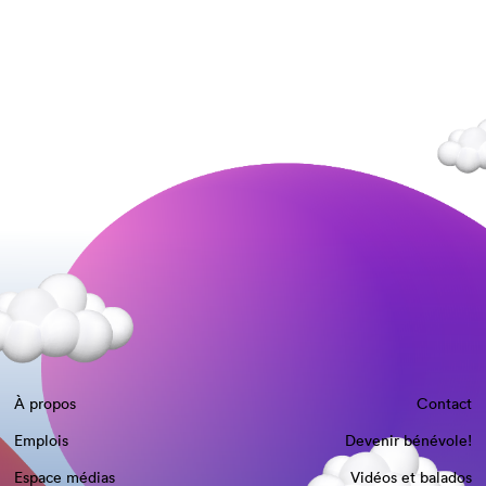
À propos
Contact
Emplois
Devenir bénévole!
Espace médias
Vidéos et balados