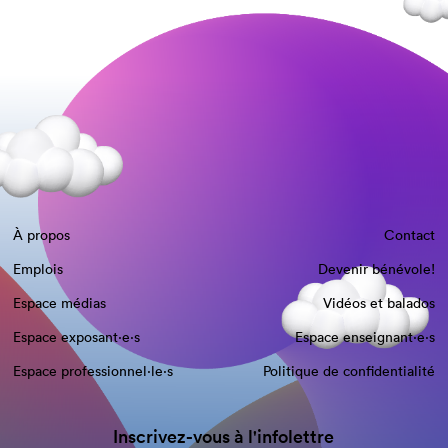
À propos
Contact
Emplois
Devenir bénévole!
Espace médias
Vidéos et balados
Espace exposant·e⋅s
Espace enseignant·e⋅s
Espace professionnel·le⋅s
Politique de confidentialité
Inscrivez-vous à l'infolettre