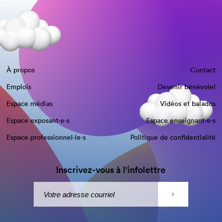
À propos
Contact
Emplois
Devenir bénévole!
Espace médias
Vidéos et balados
Espace exposant·e⋅s
Espace enseignant·e⋅s
Espace professionnel·le⋅s
Politique de confidentialité
Inscrivez-vous à l'infolettre