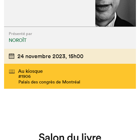
Présenté par
NOROÎT
24 novembre 2023,
15h00
Au kiosque
#1906
Palais des congrès de Montréal
Que cherchez-vous?