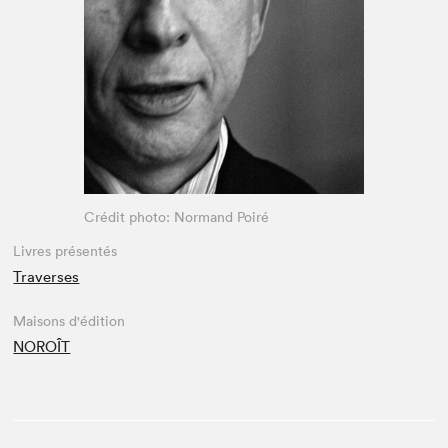
Espace médias
Crédit photo: Normand Poiré
Livres présentés
Traverses
Maisons d'édition
NOROÎT