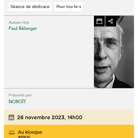
Séance de dédicace
Pour tou⋅te⋅s
Auteur·rice
Paul Bélanger
Présenté par
NOROÎT
26 novembre 2023,
14h00
Au kiosque
#1906