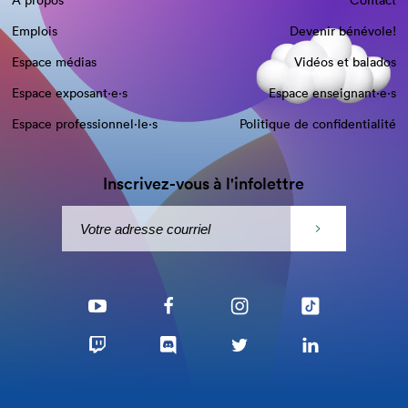
À propos
Contact
Emplois
Devenir bénévole!
Espace médias
Vidéos et balados
Espace exposant·e⋅s
Espace enseignant·e⋅s
Espace professionnel·le⋅s
Politique de confidentialité
Inscrivez-vous à l'infolettre