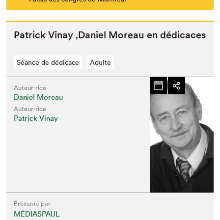
Patrick Vinay
‚
Daniel More­au en dédicaces
Séance de dédicace
Adulte
Auteur·rice
Daniel Moreau
Auteur·rice
Patrick Vinay
Présenté par
MÉDIASPAUL