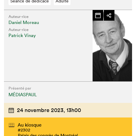
Séance de dédicace
Adulte
Auteur·rice
Daniel Moreau
Auteur·rice
Patrick Vinay
Présenté par
MÉDIASPAUL
24 novembre 2023,
13h00
Au kiosque
#2302
Palais des congrès de Montréal