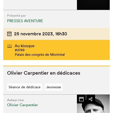
Présenté par
PRESSES AVENTURE
25 novembre 2023,
16h30
Au kiosque
#2749
Palais des congrès de Montréal
Olivi­er Car­pen­tier en dédicaces
Séance de dédicace
Jeunesse
Auteur·rice
Olivier Carpentier