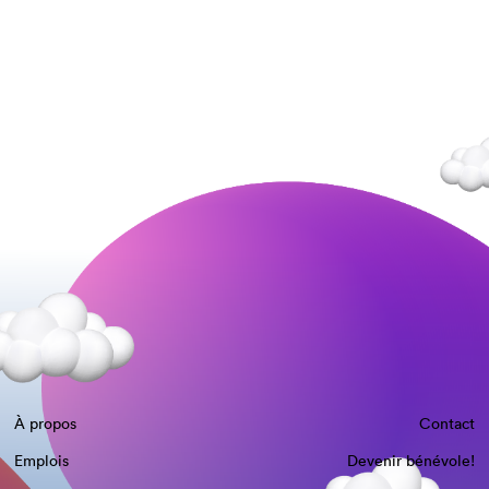
À propos
Contact
Emplois
Devenir bénévole!