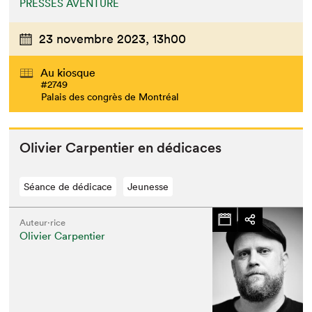
PRESSES AVENTURE
23 novembre 2023,
13h00
Au kiosque
#2749
Palais des congrès de Montréal
Olivi­er Car­pen­tier en dédicaces
Séance de dédicace
Jeunesse
Auteur·rice
Olivier Carpentier