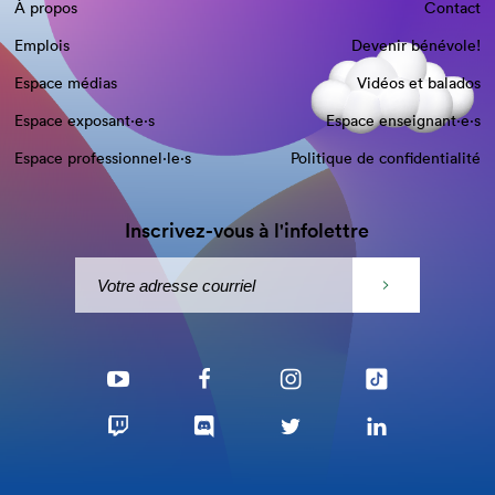
À propos
Contact
Emplois
Devenir bénévole!
Espace médias
Vidéos et balados
Espace exposant·e⋅s
Espace enseignant·e⋅s
Espace professionnel·le⋅s
Politique de confidentialité
Inscrivez-vous à l'infolettre