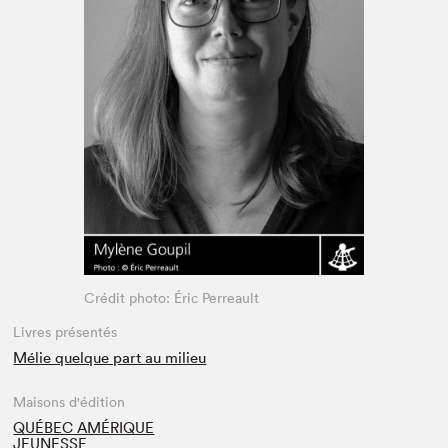
Espace médias
Crédit photo: Éric Perreault
Livres présentés
Mélie quelque part au milieu
Maisons d'édition
QUÉBEC AMÉRIQUE
JEUNESSE