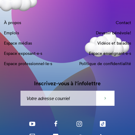
À propos
Contact
Emplois
Devenir bénévole!
Espace médias
Vidéos et balados
Espace exposant·e⋅s
Espace enseignant·e⋅s
Espace professionnel·le⋅s
Politique de confidentialité
Inscrivez-vous à l'infolettre