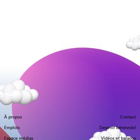
À propos
Contact
Emplois
Devenir bénévole!
Espace médias
Vidéos et balados