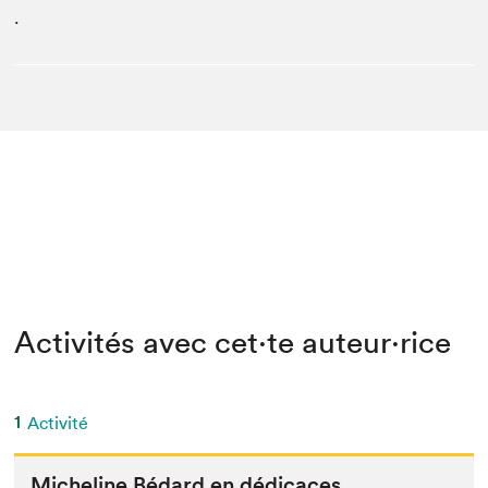
.
Activités avec cet·te auteur·rice
1
Activité
Miche­line Bédard en dédicaces