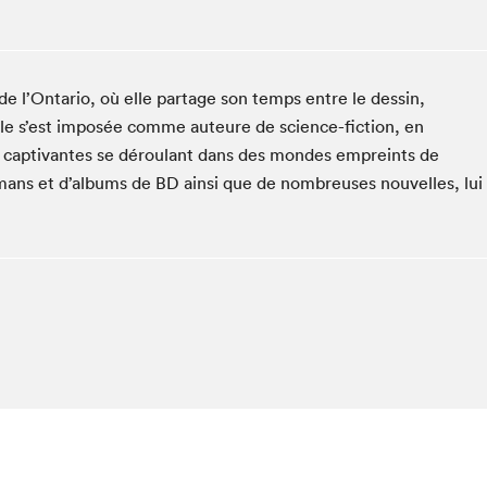
Espace ado | Lis-moi MTL
Espace des tout-petits
Espace Radio-Canada
de l’Ontario, où elle partage son temps entre le dessin,
La cabane à culture
 elle s’est imposée comme auteure de science-fiction, en
La Maison des libraires
s captivantes se déroulant dans des mondes empreints de
Le Salon dans ta classe
omans et d’albums de BD ainsi que de nombreuses nouvelles, lui
Liseur Public
Matinées scolaires Hydro-Québec
Narra
Vitrine du Festival littéraire international Metropolis
bleu au SLM