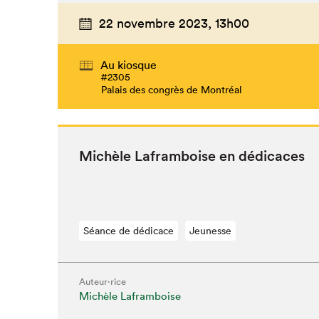
22 novembre 2023,
13h00
Au kiosque
#2305
Palais des congrès de Montréal
Michèle Lafram­boise en dédicaces
Séance de dédicace
Jeunesse
Auteur·rice
Michèle Laframboise