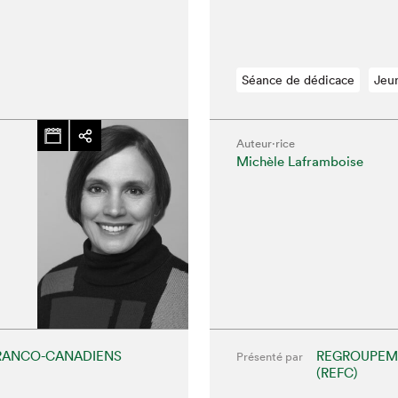
Séance de dédicace
Jeu
Auteur·rice
chez-vous?
Michèle Laframboise
RANCO-CANADIENS
REGROUPEME
Présenté par
(REFC)