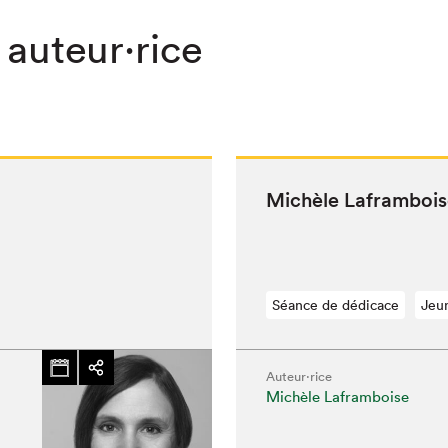
 auteur·rice
Michèle Lafram­boi
Séance de dédicace
Jeu
Auteur·rice
Michèle Laframboise