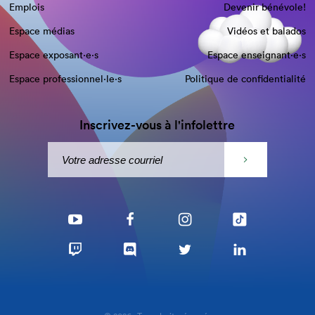
Emplois
Devenir bénévole!
Espace médias
Vidéos et balados
Espace exposant·e⋅s
Espace enseignant·e⋅s
Espace professionnel·le⋅s
Politique de confidentialité
Inscrivez-vous à l'infolettre