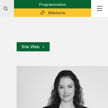
Programmation
Billetterie
Liens pratiques
Plan du Salon
Site Web
Préparer sa visite
Partenaires
Espace médias
Espace exposant·e·s
Espace enseignant·e·s
Espace participant⋅e⋅s
Espace Salon dans la ville
Espace bénévoles
Devenir bénévole