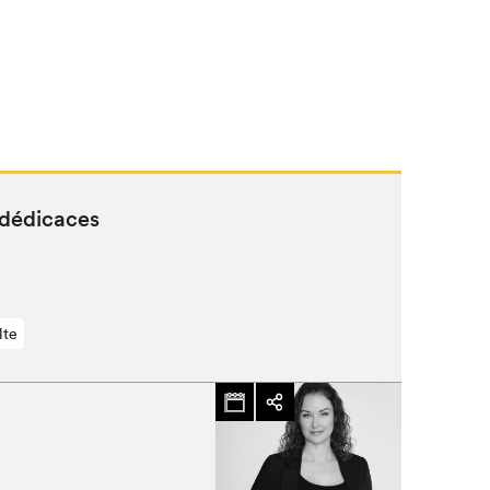
 dédicaces
lte