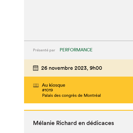
PERFORMANCE
Présenté par
26 novembre 2023,
9h00
Que cher
Au kiosque
#1019
Palais des congrès de Montréal
Mélanie Richard en dédicaces