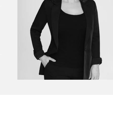
À propos du Salon
Liste des exposant·e·s
Liste des auteur·rice·s