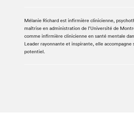
Café La Presse
Espace Côte-des-Neiges
Mélanie Richard est infirmière clinicienne, psychot
Espace jeunesse présenté par Desjardins
maîtrise en administration de l’Université de Montr
Espace Zines
comme infirmière clinicienne en santé mentale dans
La lecture en cadeau
Leader rayonnante et inspirante, elle accompagne ses
Le grand jeu de lecture à voix haute du Salon du livre
de Montréal
potentiel.
Lettres québécoises au Salon
Louisiane enracinée et branchée
Mur des illustrateur·rice·s
SLM PRO
Zone Manga