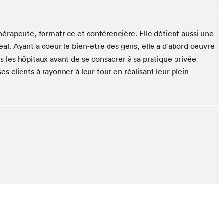
Espace ado | Lis-moi MTL
Espace des tout-petits
hérapeute, formatrice et conférencière. Elle détient aussi une
Espace Radio-Canada
éal. Ayant à coeur le bien-être des gens, elle a d’abord oeuvré
La cabane à culture
 les hôpitaux avant de se consacrer à sa pratique privée.
La Maison des libraires
 clients à rayonner à leur tour en réalisant leur plein
Le Salon dans ta classe
Liseur Public
Matinées scolaires Hydro-Québec
Narra
Vitrine du Festival littéraire international Metropolis
bleu au SLM