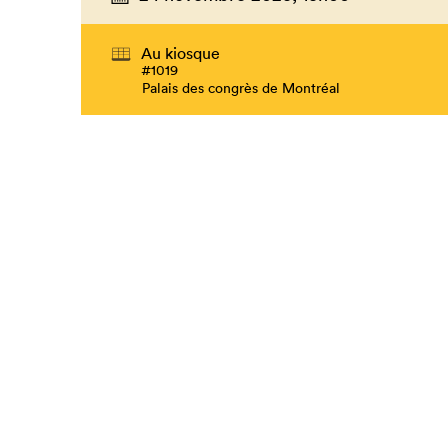
Au kiosque
#1019
Palais des congrès de Montréal