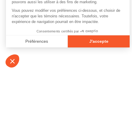
À propos
Contact
Emplois
Devenir bénévo
Espace médias
Vidéos et balad