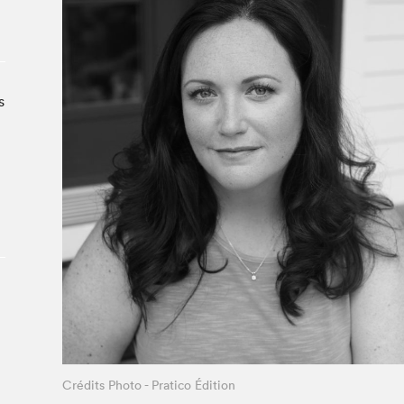
À propos du Salon
Liste des exposant·e·s
Liste des auteur·rice·s
s
Crédits Photo - Pratico Édition