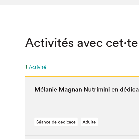
Activités avec cet·te
1
Activité
Mélanie Mag­nan Nutri­m­i­ni en dédic
Séance de dédicace
Adulte
Que cher