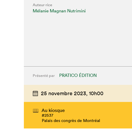
Auteur·rice
Mélanie Magnan Nutrimini
PRATICO ÉDITION
Présenté par
25 novembre 2023,
10h00
Au kiosque
#2537
Palais des congrès de Montréal