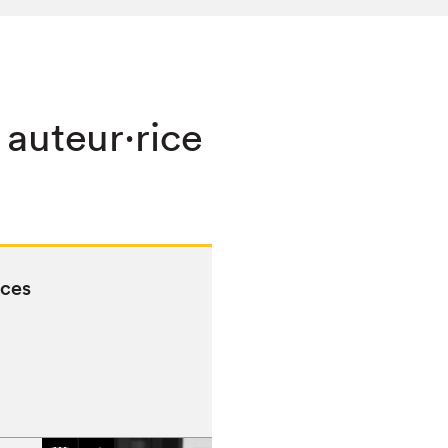
 auteur·rice
aces
chez-vous?