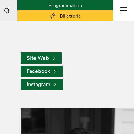
Programmation
Billetterie
Liens pratiques
Plan du Salon
Site Web
Préparer sa visite
Facebook
Partenaires
Espace médias
Instagram
Espace exposant·e·s
Espace enseignant·e·s
Espace participant⋅e⋅s
Espace Salon dans la ville
Espace bénévoles
Devenir bénévole