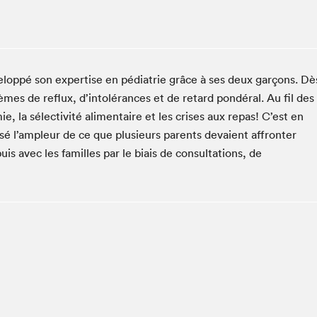
Espace ado | Lis-moi MTL
Espace des tout-petits
Espace Radio-Canada
La cabane à culture
eloppé son expertise en pédiatrie grâce à ses deux garçons. Dè
La Maison des libraires
lèmes de reflux, d’intolérances et de retard pondéral. Au fil des
Le Salon dans ta classe
, la sélectivité alimentaire et les crises aux repas! C’est en
lisé l’ampleur de ce que plusieurs parents devaient affronter
Liseur Public
uis avec les familles par le biais de consultations, de
Matinées scolaires Hydro-Québec
Narra
Vitrine du Festival littéraire international Metropolis
bleu au SLM