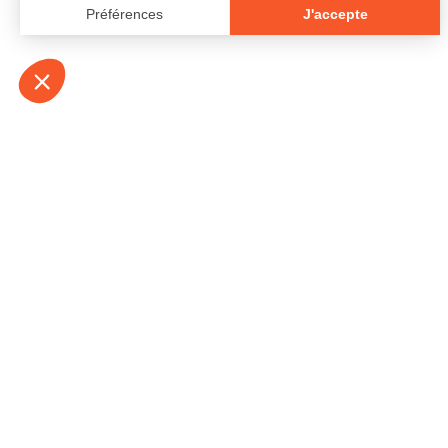
À propos
Contact
Emplois
Devenir bénévo
Espace médias
Vidéos et balad
Espace exposant·e⋅s
Espace enseign
Espace professionnel·le⋅s
Politique de con