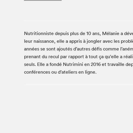
Café La Presse
Espace Côte-des-Neiges
Espace jeunesse présenté par Desjardins
Espace Zines
Nutritionniste depuis plus de 10 ans, Mélanie a dév
La lecture en cadeau
leur naissance, elle a appris à jongler avec les prob
Le grand jeu de lecture à voix haute du Salon du livre
années se sont ajoutés d’autres défis comme l’anémie
de Montréal
prenant du recul par rapport à tout ça qu'elle a réa
Lettres québécoises au Salon
seuls. Elle a fondé Nutrimini en 2016 et travaille dep
Louisiane enracinée et branchée
conférences ou d’ateliers en ligne.
Mur des illustrateur·rice·s
SLM PRO
Zone Manga