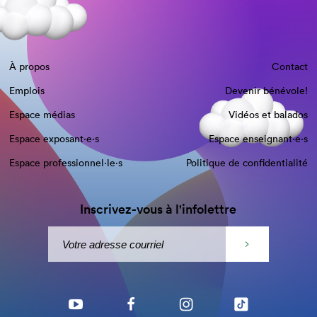
À propos
Contact
Emplois
Devenir bénévole!
Espace médias
Vidéos et balados
Espace exposant·e⋅s
Espace enseignant·e⋅s
Espace professionnel·le⋅s
Politique de confidentialité
Inscrivez-vous à l'infolettre