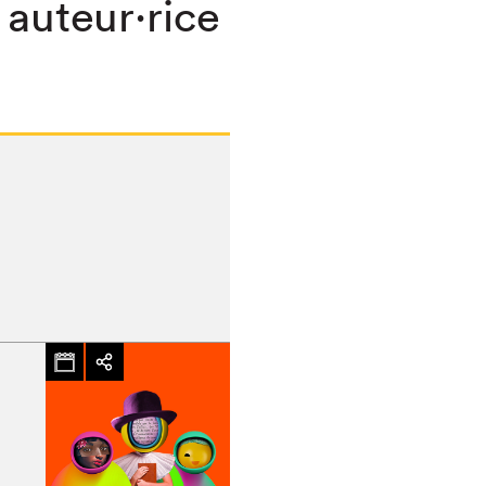
 auteur·rice
chez-vous?