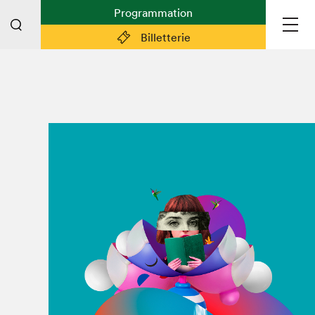
Programmation
Billetterie
Liens pratiques
Plan du Salon
Préparer sa visite
Partenaires
Espace médias
Espace exposant·e·s
Espace enseignant·e·s
Espace participant⋅e⋅s
Espace Salon dans la ville
Espace bénévoles
Devenir bénévole