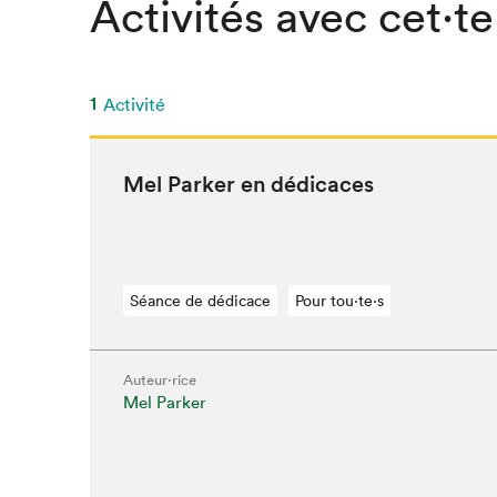
Activités avec cet·te
1
Activité
Mel Park­er en dédicaces
Séance de dédicace
Pour tou⋅te⋅s
Auteur·rice
Mel Parker
Que cher