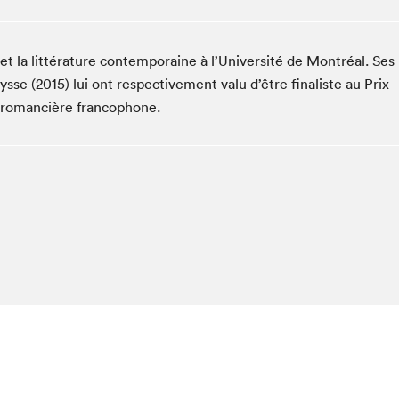
Espace ado | Lis-moi MTL
Espace des tout-petits
et la littérature contemporaine à l’Université de Montréal. Ses
Espace Radio-Canada
lysse (2015) lui ont respectivement valu d’être finaliste au Prix
La cabane à culture
la romancière francophone.
La Maison des libraires
Le Salon dans ta classe
Liseur Public
Matinées scolaires Hydro-Québec
Narra
Vitrine du Festival littéraire international Metropolis
bleu au SLM