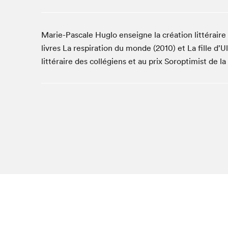
Café La Presse
Espace Côte-des-Neiges
Marie-Pascale Huglo enseigne la création littéraire 
Espace jeunesse présenté par Desjardins
livres La respiration du monde (2010) et La fille d’U
Espace Zines
littéraire des collégiens et au prix Soroptimist de 
La lecture en cadeau
Le grand jeu de lecture à voix haute du Salon du livre
de Montréal
Lettres québécoises au Salon
Louisiane enracinée et branchée
Mur des illustrateur·rice·s
SLM PRO
Zone Manga