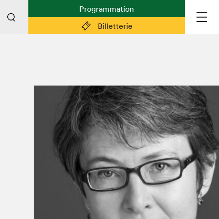
Programmation
Billetterie
Liens pratiques
Plan du Salon
Préparer sa visite
Partenaires
Espace médias
Espace exposant·e·s
Espace enseignant·e·s
Espace participant⋅e⋅s
Espace Salon dans la ville
Espace bénévoles
Devenir bénévole