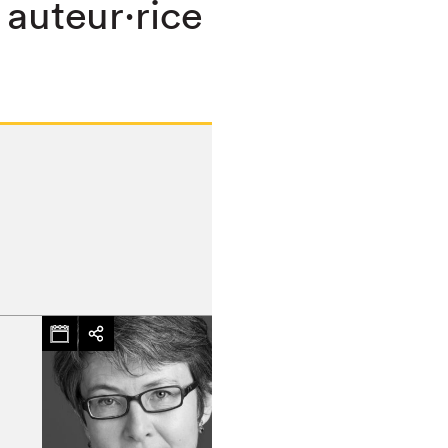
 auteur·rice
chez-vous?