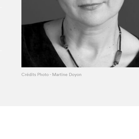
À propos du Salon
Liste des exposant·e·s
Liste des auteur·rice·s
Crédits Photo - Martine Doyon