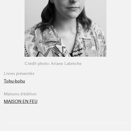
Espace médias
Crédit photo: Ariane Labrèche
Livres présentés
Tohu-bohu
Maisons d'édition
MAISON EN FEU