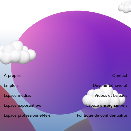
À propos
Contact
Emplois
Devenir bénévole!
Espace médias
Vidéos et balados
Espace exposant·e⋅s
Espace enseignant·e⋅s
Espace professionnel·le⋅s
Politique de confidentialité