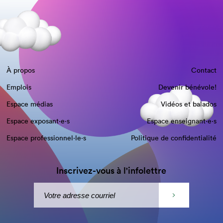
À propos
Contact
Emplois
Devenir bénévole!
Espace médias
Vidéos et balados
Espace exposant·e⋅s
Espace enseignant·e⋅s
Espace professionnel·le⋅s
Politique de confidentialité
Inscrivez-vous à l'infolettre