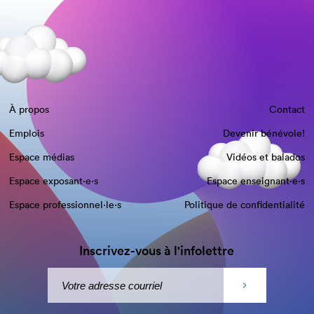
À propos
Contact
Emplois
Devenir bénévole!
Espace médias
Vidéos et balados
Espace exposant·e⋅s
Espace enseignant·e⋅s
Espace professionnel·le⋅s
Politique de confidentialité
Inscrivez-vous à l'infolettre