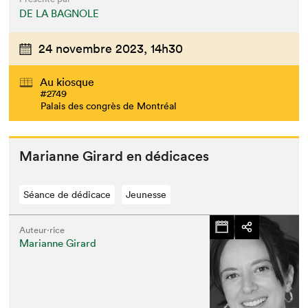
DE LA BAGNOLE
24 novembre 2023,
14h30
Au kiosque
#2749
Palais des congrès de Montréal
Mar­i­anne Girard en dédicaces
Séance de dédicace
Jeunesse
Auteur·rice
Marianne Girard