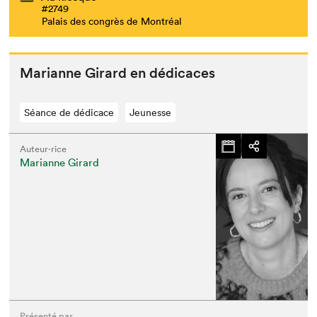
#2749
Palais des congrès de Montréal
Mar­i­anne Girard en dédicaces
Séance de dédicace
Jeunesse
Auteur·rice
Marianne Girard
Présenté par