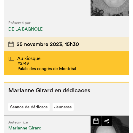
Présenté par
DE LA BAGNOLE
25 novembre 2023,
15h30
Au kiosque
#2749
Palais des congrès de Montréal
Mar­i­anne Girard en dédicaces
Séance de dédicace
Jeunesse
Auteur·rice
Marianne Girard