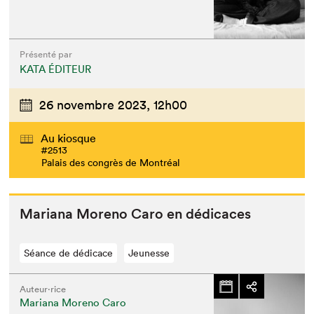
Présenté par
KATA ÉDITEUR
26 novembre 2023,
12h00
Au kiosque
#2513
Palais des congrès de Montréal
Mar­i­ana Moreno Caro en dédicaces
Séance de dédicace
Jeunesse
Auteur·rice
Mariana Moreno Caro