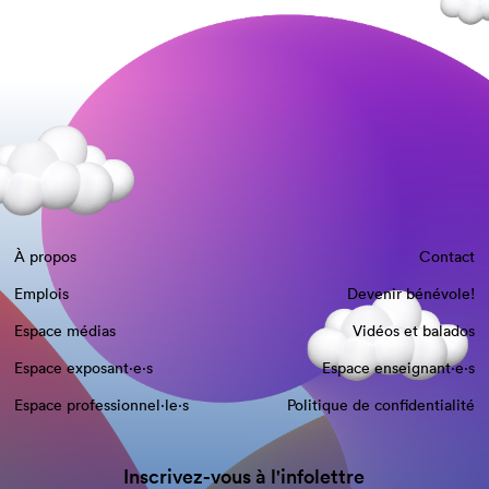
À propos
Contact
Emplois
Devenir bénévole!
Espace médias
Vidéos et balados
Espace exposant·e⋅s
Espace enseignant·e⋅s
Espace professionnel·le⋅s
Politique de confidentialité
Inscrivez-vous à l'infolettre