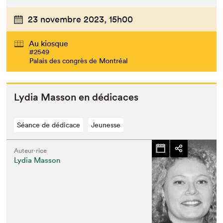
23 novembre 2023,
15h00
Au kiosque
#2549
Palais des congrès de Montréal
Lydia Mas­son en dédicaces
Séance de dédicace
Jeunesse
Auteur·rice
Lydia Masson