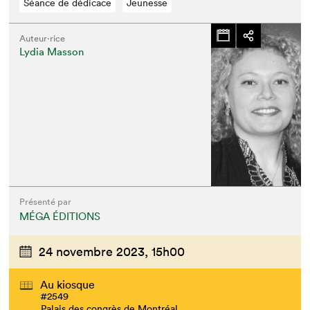
Séance de dédicace
Jeunesse
Auteur·rice
Lydia Masson
Présenté par
MÉGA ÉDITIONS
24 novembre 2023,
15h00
Au kiosque
#2549
Palais des congrès de Montréal