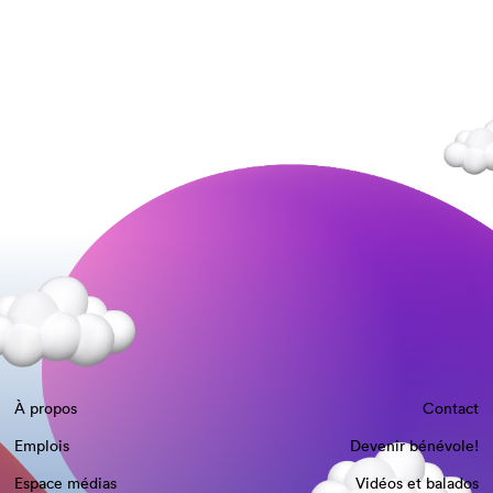
À propos
Contact
Emplois
Devenir bénévole!
Espace médias
Vidéos et balados