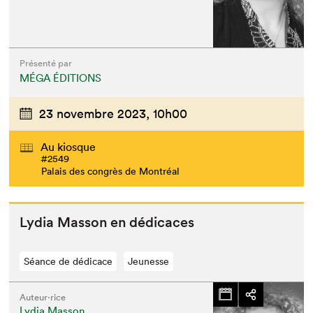
Présenté par
MÉGA ÉDITIONS
23 novembre 2023,
10h00
Au kiosque
#2549
Palais des congrès de Montréal
Lydia Mas­son en dédicaces
Séance de dédicace
Jeunesse
Auteur·rice
Lydia Masson