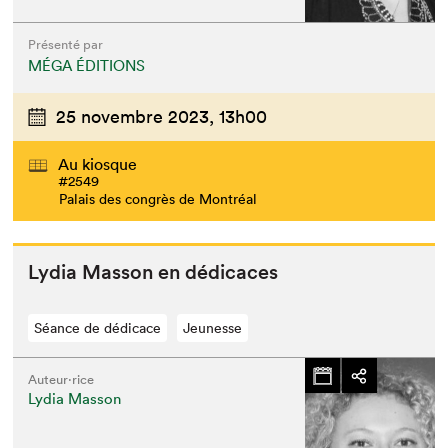
Présenté par
MÉGA ÉDITIONS
25 novembre 2023,
13h00
Au kiosque
#2549
Palais des congrès de Montréal
Lydia Mas­son en dédicaces
Séance de dédicace
Jeunesse
Auteur·rice
Lydia Masson