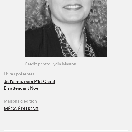
Espace médias
Crédit photo: Lydia Masson
Livres présentés
Je t'aime, mon P'tit Chou!
En attendant Noël
Maisons d'édition
MÉGA ÉDITIONS