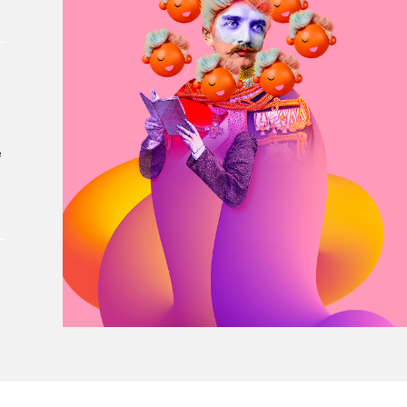
À propos du Salon
Liste des exposant·e·s
Liste des auteur·rice·s
e