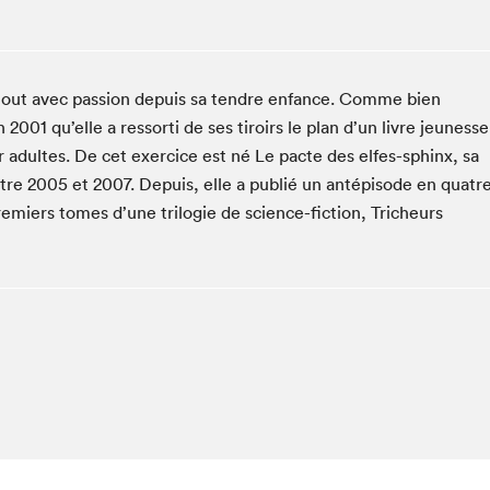
Espace ado | Lis-moi MTL
Espace des tout-petits
Espace Radio-Canada
e tout avec passion depuis sa tendre enfance. Comme bien
La cabane à culture
n 2001 qu’elle a ressorti de ses tiroirs le plan d’un livre jeunesse
La Maison des libraires
r adultes. De cet exercice est né Le pacte des elfes-sphinx, sa
Le Salon dans ta classe
ntre 2005 et 2007. Depuis, elle a publié un antépisode en quatr
emiers tomes d’une trilogie de science-fiction, Tricheurs
Liseur Public
Matinées scolaires Hydro-Québec
Narra
Vitrine du Festival littéraire international Metropolis
bleu au SLM