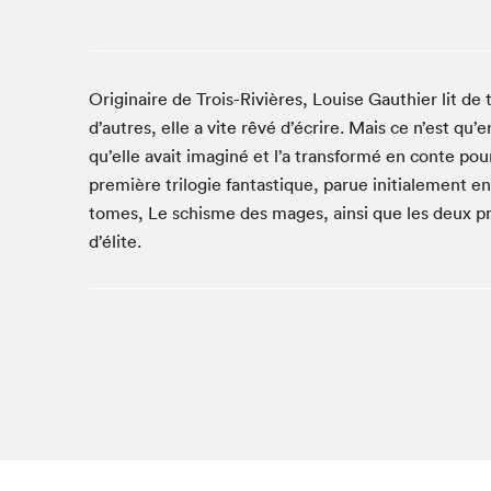
Café La Presse
Espace Côte-des-Neiges
Espace jeunesse présenté par Desjardins
Originaire de Trois-Rivières, Louise Gauthier lit d
Espace Zines
d’autres, elle a vite rêvé d’écrire. Mais ce n’est qu’e
La lecture en cadeau
qu’elle avait imaginé et l’a transformé en conte pou
Le grand jeu de lecture à voix haute du Salon du livre
première trilogie fantastique, parue initialement e
de Montréal
tomes, Le schisme des mages, ainsi que les deux pr
Lettres québécoises au Salon
d’élite.
Louisiane enracinée et branchée
Mur des illustrateur·rice·s
SLM PRO
Zone Manga