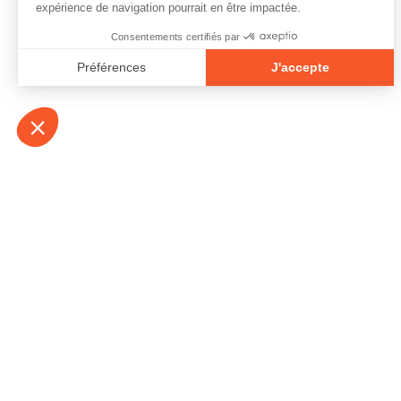
À propos
Contact
Emplois
Devenir bénévo
Espace médias
Vidéos et balad
Espace exposant·e⋅s
Espace enseign