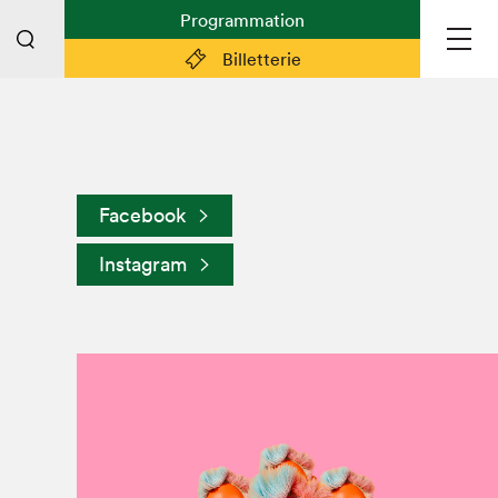
Programmation
Billetterie
Liens pratiques
Plan du Salon
Facebook
Préparer sa visite
Instagram
Partenaires
Espace médias
Espace exposant·e·s
Espace enseignant·e·s
Espace participant⋅e⋅s
Espace Salon dans la ville
Espace bénévoles
Devenir bénévole