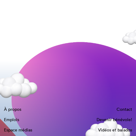
À propos
Contact
Emplois
Devenir bénévole!
Espace médias
Vidéos et balados