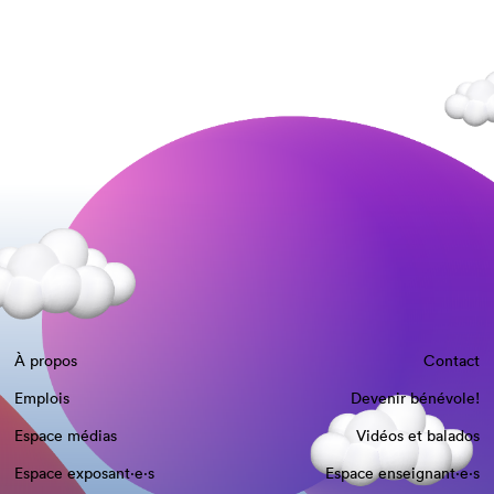
À propos
Contact
Emplois
Devenir bénévole!
Espace médias
Vidéos et balados
Espace exposant·e⋅s
Espace enseignant·e⋅s