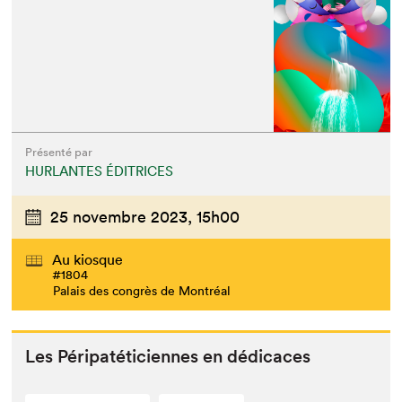
Présenté par
HURLANTES ÉDITRICES
25 novembre 2023,
15h00
Au kiosque
#1804
Palais des congrès de Montréal
Les Péri­patéti­ci­ennes en dédicaces