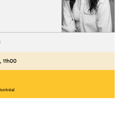
Fermer
S
,
11h00
Montréal