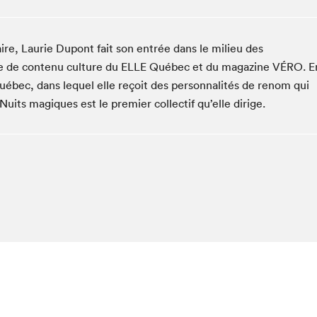
Espace ado | Lis-moi MTL
Espace des tout-petits
ire, Laurie Dupont fait son entrée dans le milieu des
Espace Radio-Canada
ffe de contenu culture du ELLE Québec et du magazine VÉRO. E
La cabane à culture
uébec, dans lequel elle reçoit des personnalités de renom qui
La Maison des libraires
Nuits magiques est le premier collectif qu’elle dirige.
Le Salon dans ta classe
Liseur Public
Matinées scolaires Hydro-Québec
Narra
Vitrine du Festival littéraire international Metropolis
bleu au SLM