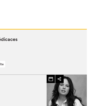
édicaces
lte