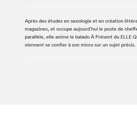
Café La Presse
Espace Côte-des-Neiges
Après des études en sexologie et en création littéra
Espace jeunesse présenté par Desjardins
magazines, et occupe aujourd’hui le poste de che
Espace Zines
parallèle, elle anime le balado À Présent du ELLE Q
La lecture en cadeau
viennent se confier à son micro sur un sujet précis. 
Le grand jeu de lecture à voix haute du Salon du livre
de Montréal
Lettres québécoises au Salon
Louisiane enracinée et branchée
Mur des illustrateur·rice·s
SLM PRO
Zone Manga