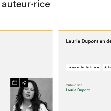
 auteur·rice
Lau­rie Dupont en d
Séance de dédicace
Adu
Auteur·rice
Laurie Dupont
chez-vous?