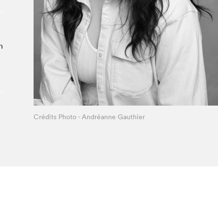
À propos du Salon
Liste des exposant·e·s
Liste des auteur·rice·s
n
Crédits Photo - Andréanne Gauthier