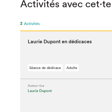
Activités avec cet·te
2
Activités
Lau­rie Dupont en dédicaces
Séance de dédicace
Adulte
Auteur·rice
Laurie Dupont
Que cher