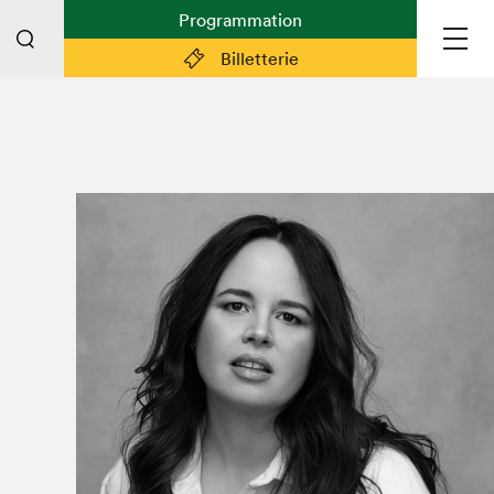
Programmation
Billetterie
Liens pratiques
Plan du Salon
Préparer sa visite
Partenaires
Espace médias
Espace exposant·e·s
Espace enseignant·e·s
Espace participant⋅e⋅s
Espace Salon dans la ville
Espace bénévoles
Devenir bénévole