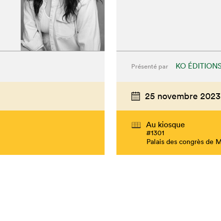
KO ÉDITION
Présenté par
25 novembre 2023
Au kiosque
#1301
Palais des congrès de 