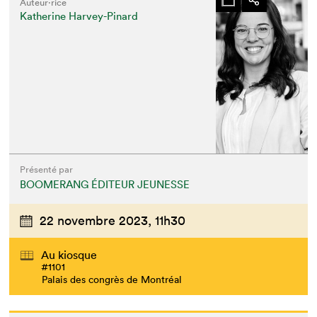
Auteur·rice
Katherine Harvey-Pinard
Présenté par
BOOMERANG ÉDITEUR JEUNESSE
22 novembre 2023,
11h30
Au kiosque
#1101
Palais des congrès de Montréal