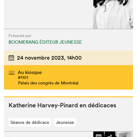
Présenté par
BOOMERANG ÉDITEUR JEUNESSE
24 novembre 2023,
14h00
Au kiosque
#1101
Palais des congrès de Montréal
Kather­ine Har­vey-Pinard en dédicaces
Séance de dédicace
Jeunesse