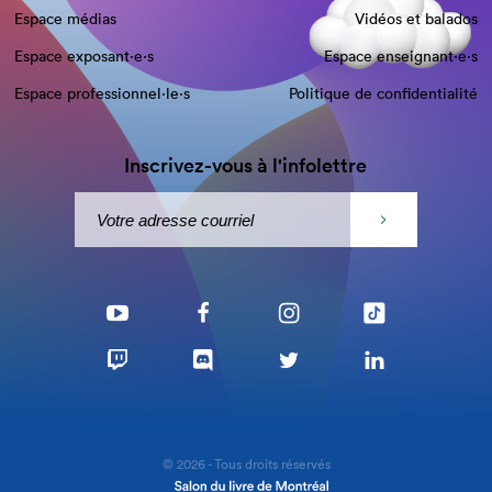
Espace médias
Vidéos et balados
Espace exposant·e⋅s
Espace enseignant·e⋅s
Espace professionnel·le⋅s
Politique de confidentialité
Inscrivez-vous à l'infolettre
© 2026 - Tous droits réservés