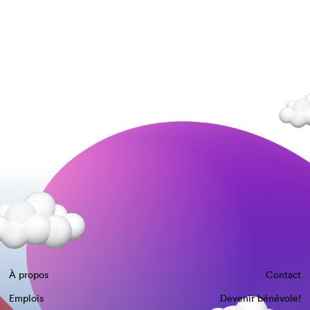
À propos
Contact
Emplois
Devenir bénévole!