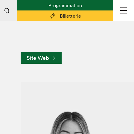
Programmation
Billetterie
Liens pratiques
Plan du Salon
Site Web
Préparer sa visite
Partenaires
Espace médias
Espace exposant·e·s
Espace enseignant·e·s
Espace participant⋅e⋅s
Espace Salon dans la ville
Espace bénévoles
Devenir bénévole