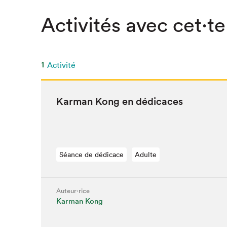
Activités avec cet·te
1
Activité
Kar­man Kong en dédicaces
Séance de dédicace
Adulte
Auteur·rice
Que cher
Karman Kong