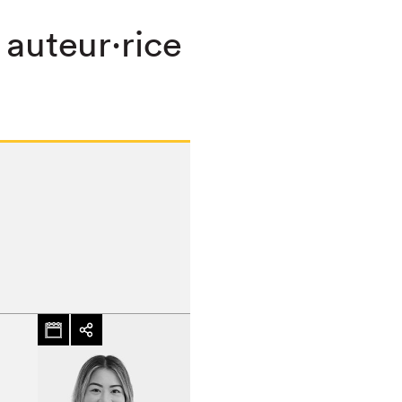
 auteur·rice
chez-vous?