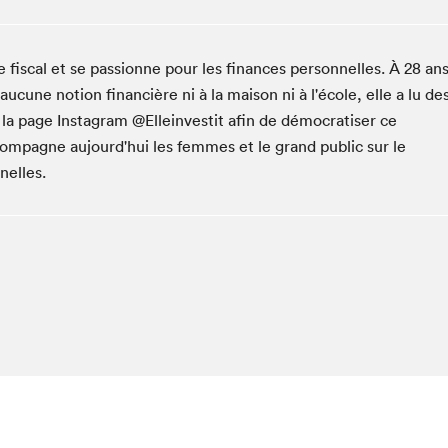
Espace ado | Lis-moi MTL
Espace des tout-petits
e fiscal et se passionne pour les finances personnelles. À 28 ans
Espace Radio-Canada
aucune notion financière ni à la maison ni à l'école, elle a lu de
La cabane à culture
e la page Instagram @Elleinvestit afin de démocratiser ce
La Maison des libraires
ompagne aujourd'hui les femmes et le grand public sur le
Le Salon dans ta classe
nelles.
Liseur Public
Matinées scolaires Hydro-Québec
Narra
Vitrine du Festival littéraire international Metropolis
bleu au SLM