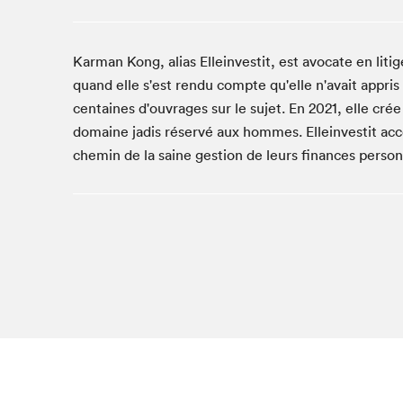
Café La Presse
Espace Côte-des-Neiges
Karman Kong, alias Elleinvestit, est avocate en litig
Espace jeunesse présenté par Desjardins
quand elle s'est rendu compte qu'elle n'avait appris 
Espace Zines
centaines d'ouvrages sur le sujet. En 2021, elle cré
La lecture en cadeau
domaine jadis réservé aux hommes. Elleinvestit acc
Le grand jeu de lecture à voix haute du Salon du livre
de Montréal
chemin de la saine gestion de leurs finances person
Lettres québécoises au Salon
Louisiane enracinée et branchée
Mur des illustrateur·rice·s
SLM PRO
Zone Manga