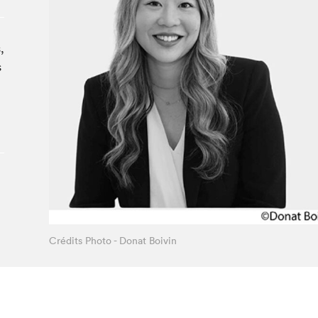
À propos du Salon
Liste des exposant·e·s
,
Liste des auteur·rice·s
s
Crédits Photo - Donat Boivin