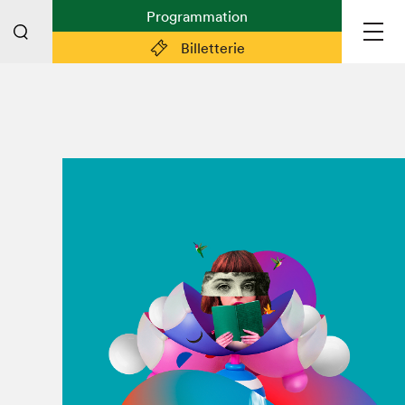
Programmation
Billetterie
Liens pratiques
Plan du Salon
Préparer sa visite
Partenaires
Espace médias
Espace exposant·e·s
Espace enseignant·e·s
Espace participant⋅e⋅s
Espace Salon dans la ville
Espace bénévoles
Devenir bénévole