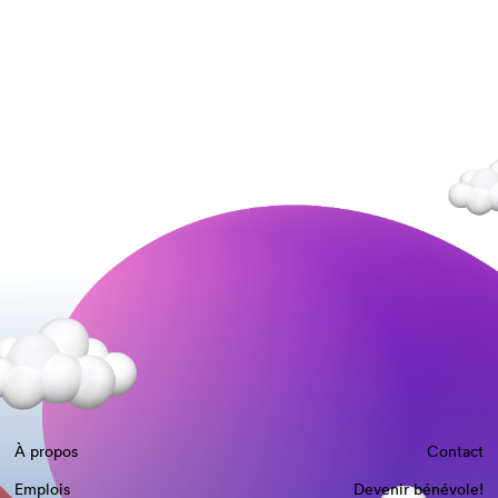
À propos
Contact
Emplois
Devenir bénévole!