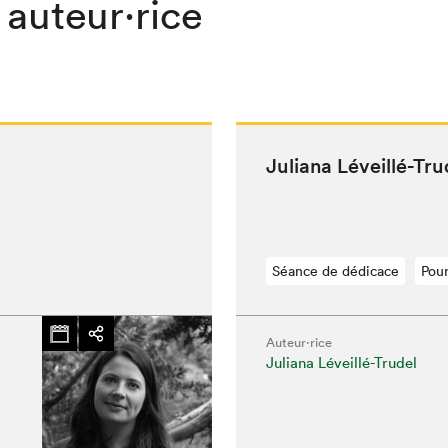
 auteur·rice
Juliana Léveil­lé-Tr
Séance de dédicace
Pour
Auteur·rice
Juliana Léveillé-Trudel
chez-vous?