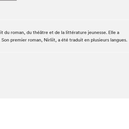
Espace ado | Lis-moi MTL
Espace des tout-petits
Espace Radio-Canada
La cabane à culture
rit du roman, du théâtre et de la littérature jeunesse. Elle a
La Maison des libraires
 Son premier roman, Nirliit, a été traduit en plusieurs langues.
Le Salon dans ta classe
Liseur Public
Matinées scolaires Hydro-Québec
Narra
Vitrine du Festival littéraire international Metropolis
bleu au SLM