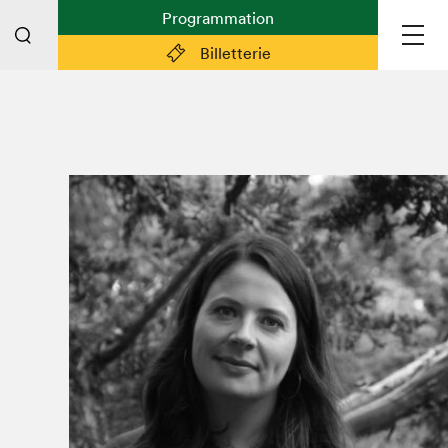
Programmation
Billetterie
Liens pratiques
Plan du Salon
Préparer sa visite
Partenaires
Espace médias
Espace exposant·e·s
Espace enseignant·e·s
Espace participant⋅e⋅s
Espace Salon dans la ville
Espace bénévoles
Devenir bénévole