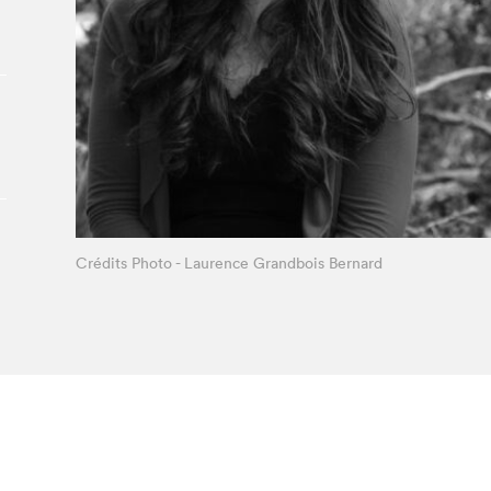
À propos du Salon
Liste des exposant·e·s
Liste des auteur·rice·s
Crédits Photo - Laurence Grandbois Bernard