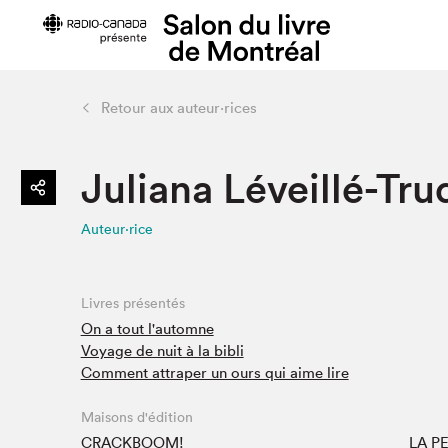
Retour aux auteur·rices
Préparer sa visite
Salon au Pa
Juliana Léveillé-Tru
Horaires et tarifs
Programma
Plan du Salon
Matinées s
Auteur·rice
Se rendre au Salon
SLM PRO
Accessibilité
Liste des e
Restauration
Liste des au
Livres présentés
Code de conduite
On a tout l'automne
Voyage de nuit à la bibli
Comment attraper un ours qui aime lire
Projets partenaires
Maisons d'édition
CRACKBOOM!
LA P