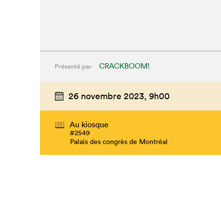
CRACKBOOM!
Présenté par
26 novembre 2023,
9h00
Au kiosque
#2549
Palais des congrès de Montréal