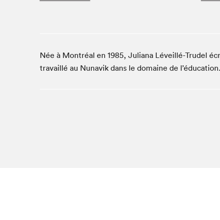
Café La Presse
Espace Côte-des-Neiges
Espace jeunesse présenté par Desjardins
Espace Zines
Née à Montréal en 1985, Juliana Léveillé-Trudel éc
La lecture en cadeau
travaillé au Nunavik dans le domaine de l’éducation.
Le grand jeu de lecture à voix haute du Salon du livre
de Montréal
Lettres québécoises au Salon
Louisiane enracinée et branchée
Mur des illustrateur·rice·s
SLM PRO
Zone Manga