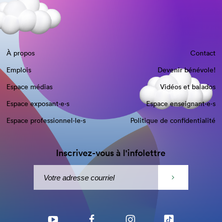
À propos
Contact
Emplois
Devenir bénévole!
Espace médias
Vidéos et balados
Espace exposant·e⋅s
Espace enseignant·e⋅s
Espace professionnel·le⋅s
Politique de confidentialité
Inscrivez-vous à l'infolettre