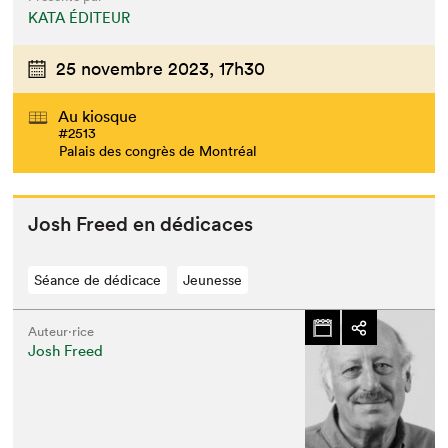
KATA ÉDITEUR
25 novembre 2023,
17h30
Au kiosque
#2513
Palais des congrès de Montréal
Josh Freed en dédicaces
Séance de dédicace
Jeunesse
Auteur·rice
Josh Freed