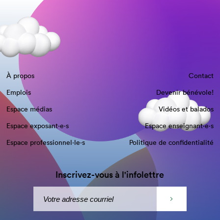
À propos
Contact
Emplois
Devenir bénévole!
Espace médias
Vidéos et balados
Espace exposant·e⋅s
Espace enseignant·e⋅s
Espace professionnel·le⋅s
Politique de confidentialité
Inscrivez-vous à l'infolettre