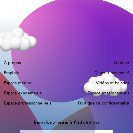
À propos
Contact
Emplois
Devenir bénévole!
Espace médias
Vidéos et balados
Espace exposant·e⋅s
Espace enseignant·e⋅s
Espace professionnel·le⋅s
Politique de confidentialité
Inscrivez-vous à l'infolettre