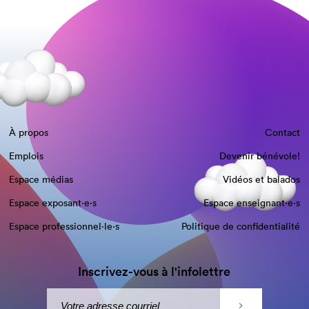
À propos
Contact
Emplois
Devenir bénévole!
Espace médias
Vidéos et balados
Espace exposant·e⋅s
Espace enseignant·e⋅s
Espace professionnel·le⋅s
Politique de confidentialité
Inscrivez-vous à l'infolettre