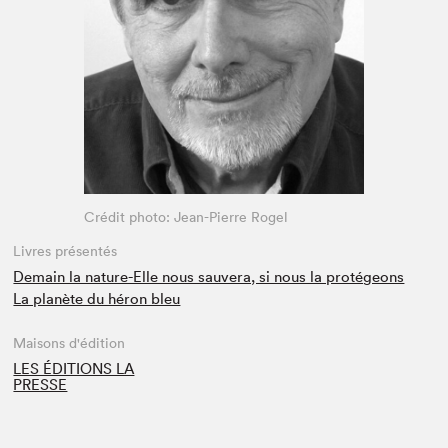
Espace médias
Crédit photo: Jean-Pierre Rogel
Livres présentés
Demain la nature-Elle nous sauvera, si nous la protégeons
La planète du héron bleu
Maisons d'édition
LES ÉDITIONS LA
PRESSE