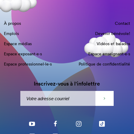
À propos
Contact
Emplois
Devenir bénévole!
Espace médias
Vidéos et balados
Espace exposant·e⋅s
Espace enseignant·e⋅s
Espace professionnel·le⋅s
Politique de confidentialité
Inscrivez-vous à l'infolettre