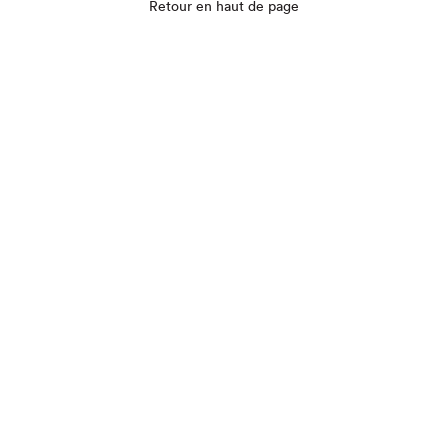
Que cherchez-vous?
Retour en haut de page