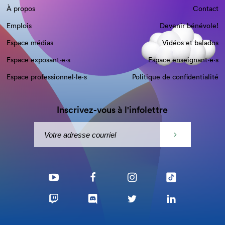
À propos
Contact
Emplois
Devenir bénévole!
Espace médias
Vidéos et balados
Espace exposant·e⋅s
Espace enseignant·e⋅s
Espace professionnel·le⋅s
Politique de confidentialité
Inscrivez-vous à l'infolettre